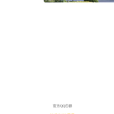
官方QQ①群