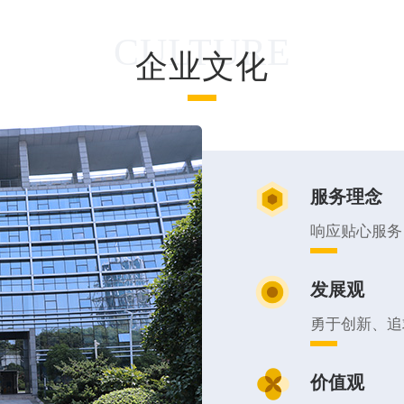
CULTURE
企业文化
服务理念
响应贴心服务
发展观
勇于创新、追
价值观