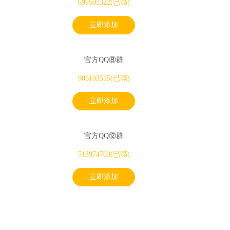
699505322(已满)
立即添加
官方QQ⑧群
906103515(已满)
立即添加
官方QQ⑫群
513974703(已满)
立即添加