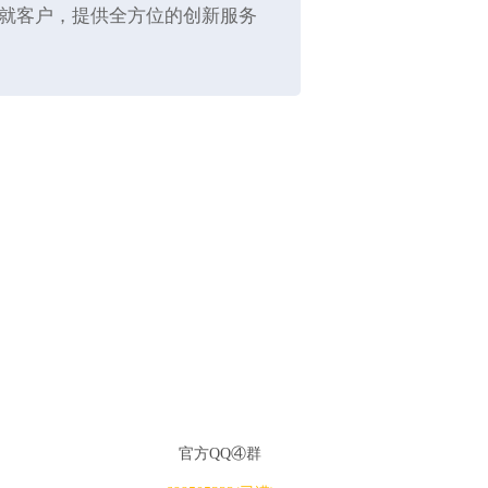
就客户，提供全方位的创新服务
官方QQ④群