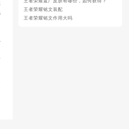
王者荣耀返厂皮肤有哪些，如何获得？
高
王者荣耀铭文装配
地
王者荣耀铭文作用大吗
以
具