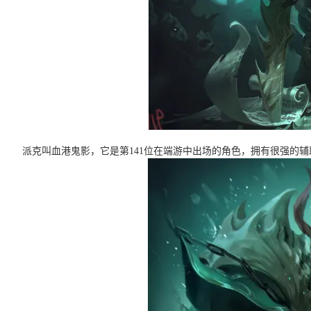
派克叫血港鬼影，它是第141位在端游中出场的角色，拥有很强的